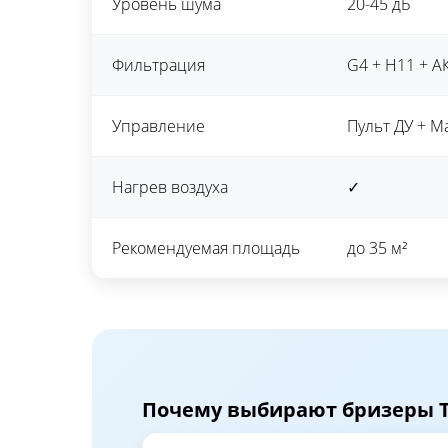
Уровень шума
20-45 дБ
Фильтрация
G4 + H11 + А
Управление
Пульт ДУ + Ma
Нагрев воздуха
✓
Рекомендуемая площадь
до 35 м²
Почему выбирают бризеры T