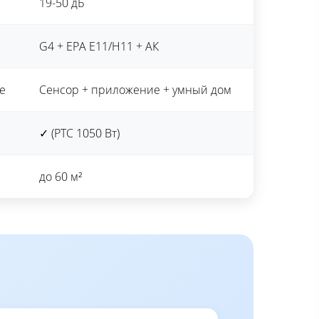
19-50 дБ
G4 + EPA E11/H11 + АК
е
Сенсор + приложение + умный дом
✓ (PTC 1050 Вт)
до 60 м²