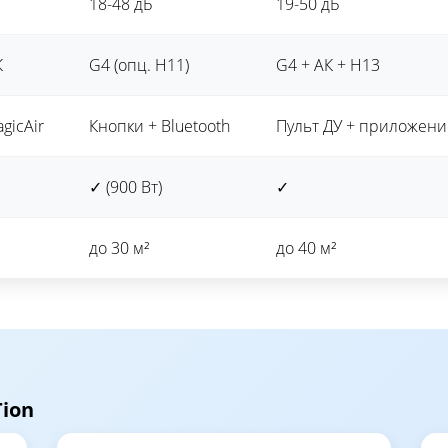
18-48 дБ
19-50 дБ
К
G4 (опц. H11)
G4 + АК + H13
gicAir
Кнопки + Bluetooth
Пульт ДУ + приложени
✓ (900 Вт)
✓
до 30 м²
до 40 м²
ion