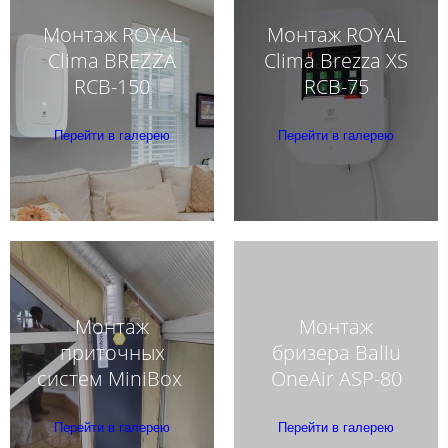
Монтаж ROYAL
Монтаж ROYAL
Clima BREZZA
Clima Brezza XS
RCB-150
RCB-75
Перейти в галерею
Перейти в галерею
Монтаж
Монтаж
приточных
бризера Ballu
систем MiniBox
OneAir ASP-80
Перейти в галерею
Перейти в галерею