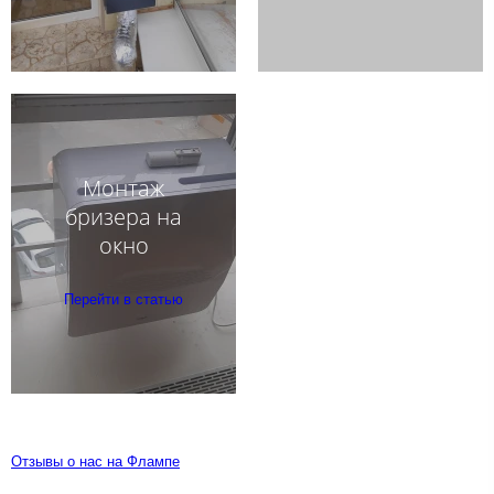
Монтаж
бризера на
окно
Перейти в статью
Отзывы о нас на Флампе