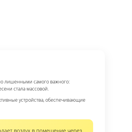
но лишенными самого важного:
сени стала массовой.
ективные устройства, обеспечивающие
одает воздух в помещение через