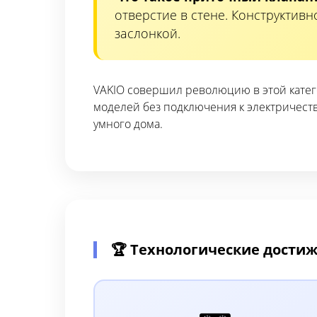
отверстие в стене. Конструктив
заслонкой.
VAKIO совершил революцию в этой катег
моделей без подключения к электричеств
умного дома.
🏆 Технологические дости