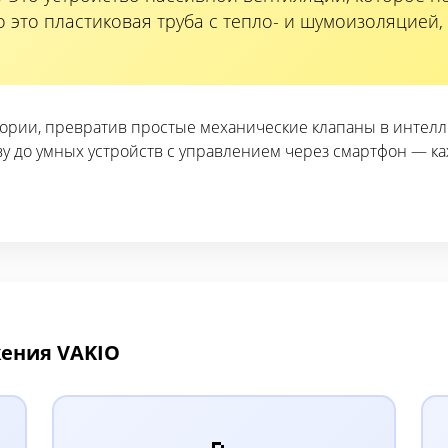
но это пластиковая труба с тепло- и шумоизоляцией
ории, превратив простые механические клапаны в интелл
у до умных устройств с управлением через смартфон — ка
жения VAKIO