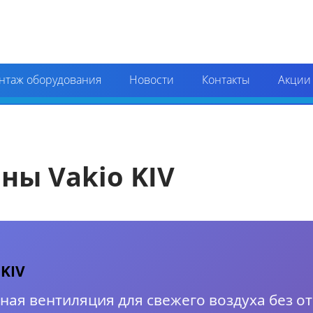
нтаж оборудования
Новости
Контакты
Акции
ны Vakio KIV
KIV
ная вентиляция для свежего воздуха без о