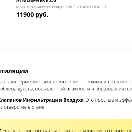
ATMOSPHERE 2.0
Монитор качества воздуха VAKIO ATMOSPHERE 2.0
11900 руб.
нтиляции
ры стали герметичными крепостями — тихими и теплыми, 
роблема духоты, повышенной влажности и образования пле
Клапанов Инфильтрации Воздуха
. Это простые и эфф
з отверстие в стене.
?
Это устройство пассивной вентиляции, которое п